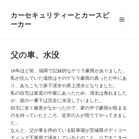
カーセキュリティーとカースピ
ーカー
メニュ
ーとウ
ィジェ
ット
父の車、水没
16年ほど前、福岡で記録的なゲリラ豪雨がありました。
私が住んでいた場所はそのゲリラ豪雨の真っただ中にあ
り、あちこちで床下浸水や床上浸水となりました。
私の自宅は坂道の中腹にあったため、浸水は免れました
が、坂の一番下は完全に水没していました。
自宅に全く被害がなかったので、家の中で豪雨が収まる
のを待っていたところ、近所の人が慌ててやってきまし
た。
なんと、父が車を停めている駐車場が茨城県ボディコー
ティング千葉県で浸水しているとのこと。リアモニター