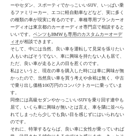
ーやセダン、スポーティでかっこいいSUV、いっぱい乗
るファミリーカー、エコに軽自動車などなど、実に多く
の種類の車が現実に有るのです。車種専用プランカーオ
ーディオは東京都のカーオーディオ専門店で相談すると
いいです。
ベンツもBMWも専用のカスタムカーオーデ
ィオ
が相談できます。
そして、中には当然、良い車を運転して見栄を張りたい
人もいればそうでない、車に興味を持たない人も居て、
ただ、良い車が走ると人の目を惹くのです。
私はというと、現在の車を購入した時には車に興味が無
かったので、当然良い車を買う考えや余裕は無く、中古
で乗り出し価格100万円のコンパクトカーに乗っていま
す。
同僚には高級セダンやかっこいいSUVを乗り回す連中も
居て、いくら車に興味が無いとは言え、車を隣に並べら
れてしまったら少しでも負い目を感じずにはいられない
のです。
それに、特筆するならば、良い車に女性が乗っていれば