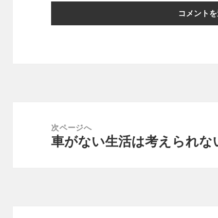
投
稿
次ページへ
車がない生活は考えられな
ナ
次
ビ
の
ゲ
投
ー
稿:
シ
ョ