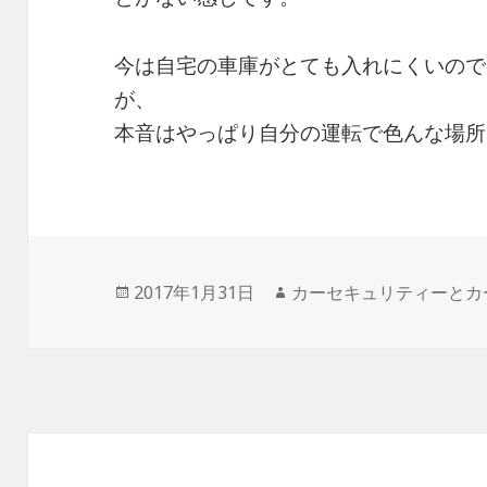
今は自宅の車庫がとても入れにくいので
が、
本音はやっぱり自分の運転で色んな場所
投
2017年1月31日
作
カーセキュリティーとカ
稿
成
日:
者