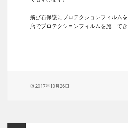
飛び石保護にプロテクションフィルム
を
店でプロテクションフィルムを施工でき
投
2017年10月26日
稿
日:
投