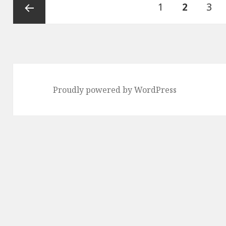
ペ
1
ペ
2
ペ
3
稿
ナ
ー
ー
ー
前のペ
ビ
ゲ
ジ
ジ
ジ
ージ
ー
Proudly powered by WordPress
シ
ョ
ン