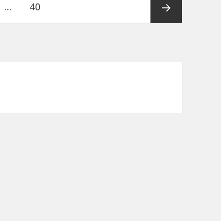
…
ペ
40
ー
次ペー
ジ
ジ